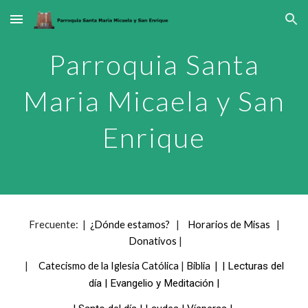
Skip to main content
Skip to navigation
Parroquia Santa
Maria Micaela y San
Enrique
Frecuente: |
¿Dónde estamos?
|
Horarios de Misas
|
Donativos
|
|
Catecismo de la Iglesia Católica
|
Biblia
|
|
Lecturas del
día
|
Evangelio y Meditación
|