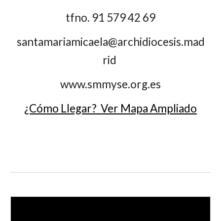
tfno. 91 579 42 69
santamariamicaela@archidiocesis.mad
rid
www.smmyse.org.es
¿Cómo Llegar? Ver Mapa Ampliado