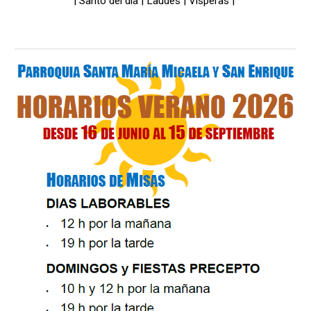
|
Santo del día
|
Laudes
|
Vísperas
|